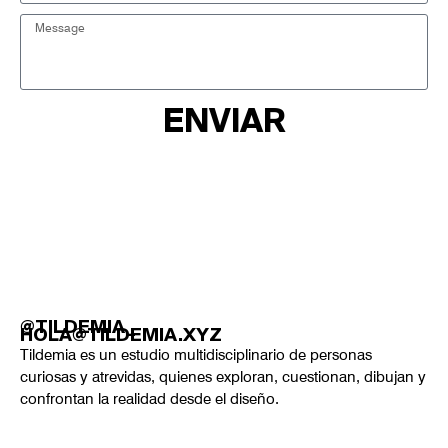
ENVIAR
@TILDEMIA_
HOLA@TILDEMIA.XYZ
Tildemia es un estudio multidisciplinario de personas
curiosas y atrevidas, quienes exploran, cuestionan, dibujan y
confrontan la realidad desde el diseño.
Tildemia © 2025.